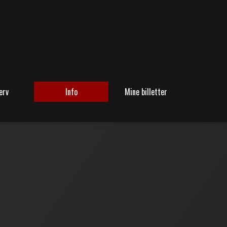
erv
Info
Mine billetter