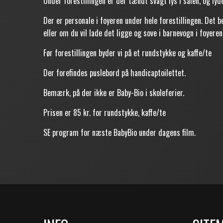
Under forestillingen er der tændt svagt lys i salen, og lyd
Der er personale i foyeren under hele forestillingen. Det b
eller om du vil lade det ligge og sove i barnevogn i foyeren.
Før forestillingen byder vi på et rundstykke og kaffe/te
Der forefindes puslebord på handicaptoilettet.
Bemærk, på der ikke er Baby-Bio i skoleferier.
Prisen er 85 kr. for rundstykke, kaffe/te
SE program for næste BabyBio under dagens film.