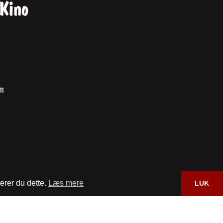
om
erer du dette.
Læs mere
LUK